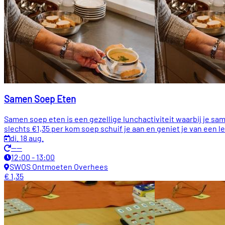
Samen Soep Eten
Samen soep eten is een gezellige lunchactiviteit waarbij je sa
slechts €1,35 per kom soep schuif je aan en geniet je van een 
di. 18 aug.
----
12:00 - 13:00
SWOS Ontmoeten Overhees
€ 1,35