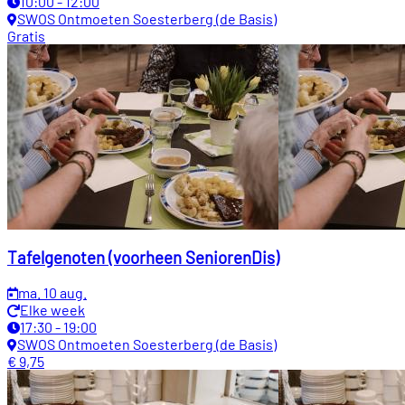
10:00 - 12:00
SWOS Ontmoeten Soesterberg (de Basis)
Gratis
Tafelgenoten (voorheen SeniorenDis)
ma. 10 aug.
Elke week
17:30 - 19:00
SWOS Ontmoeten Soesterberg (de Basis)
€ 9,75