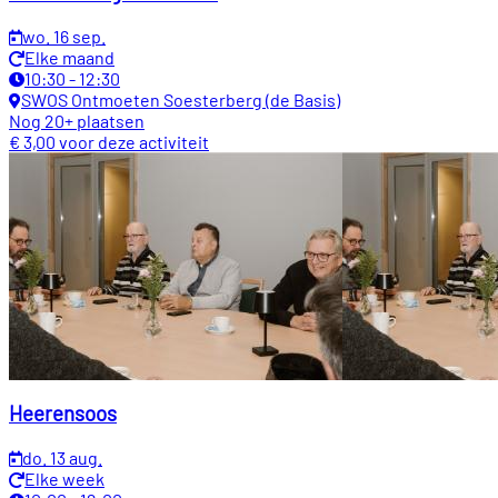
wo. 16 sep.
Elke maand
10:30 - 12:30
SWOS Ontmoeten Soesterberg (de Basis)
Nog 20+ plaatsen
€ 3,00 voor deze activiteit
Heerensoos
do. 13 aug.
Elke week